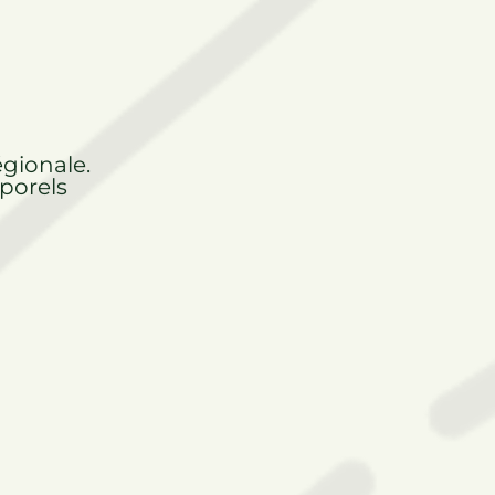
égionale.
rporels