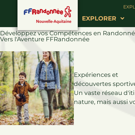
EXP
pourquoi être licenci
EXPLORER
Développez vos Compétences en Randonnée 
Vers l'Aventure FFRandonnée
Expériences et
découvertes sportiv
Un vaste réseau d'it
nature, mais aussi vo