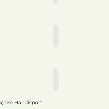
FAMILIALE​
INDIVIDUELLE
nçaise Handisport