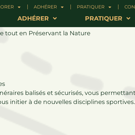
LORER
ADHÉRER
PRATIQUER
CON
é pour randonner ?
ADHÉRER
PRATIQUER
tout en Préservant la Nature
es
inéraires balisés et sécurisés, vous permetta
us initier à de nouvelles disciplines sportives