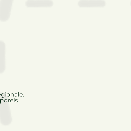
égionale.
rporels